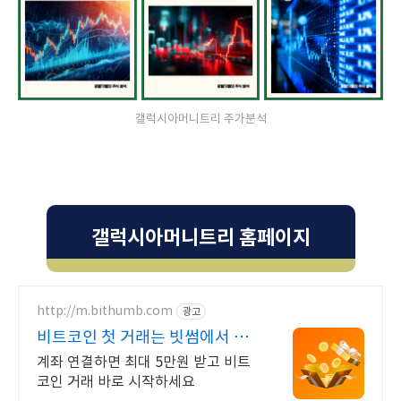
갤럭시아머니트리 주가분석
갤럭시아머니트리 홈페이지
http://m.bithumb.com
광고
비트코인 첫 거래는 빗썸에서 신
규 가입 시 5만원 혜택
계좌 연결하면 최대 5만원 받고 비트
코인 거래 바로 시작하세요